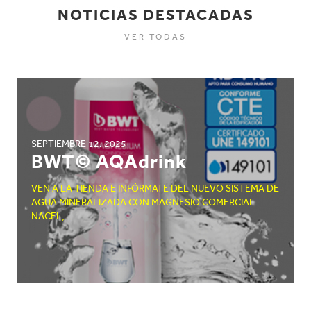
NOTICIAS DESTACADAS
VER TODAS
a
SEPTIEMBRE 12. 2025
BWT© AQAdrink
VEN A LA TIENDA E INFÓRMATE DEL NUEVO SISTEMA DE
AGUA MINERALIZADA CON MAGNESIO.COMERCIAL
NACEL,...