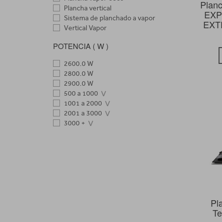
Plan
Plancha vertical
EXP
Sistema de planchado a vapor
EXT
Vertical Vapor
POTENCIA ( W )
2600.0 W
2800.0 W
2900.0 W
500 a 1000
1001 a 2000
2001 a 3000
3000 +
Pl
Te