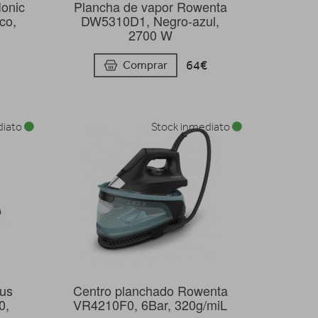
Ionic
Plancha de vapor Rowenta
co,
DW5310D1, Negro-azul,
2700 W
64€
Comprar
diato
Stock inmediato
rus
Centro planchado Rowenta
0,
VR4210F0, 6Bar, 320g/miL