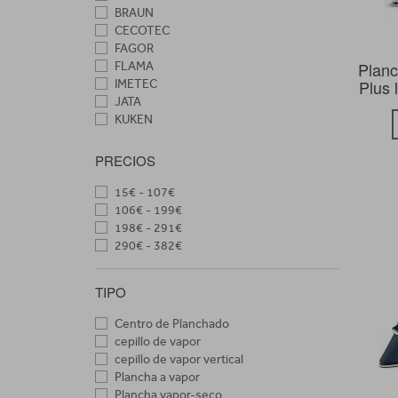
BRAUN
CECOTEC
FAGOR
Planc
FLAMA
Plus
IMETEC
JATA
KUKEN
MAGEFESA
ORBEGOZO
PRECIOS
PHILIPS
POLTI
15€ - 107€
PRINCESS
106€ - 199€
ROLSER
198€ - 291€
ROWENTA
290€ - 382€
RUSSELL HOBBS
SOLAC
TIPO
TAURUS
TEFAL
Centro de Planchado
TESLA
cepillo de vapor
TRISTAR
cepillo de vapor vertical
UFESA
Plancha a vapor
Plancha vapor-seco