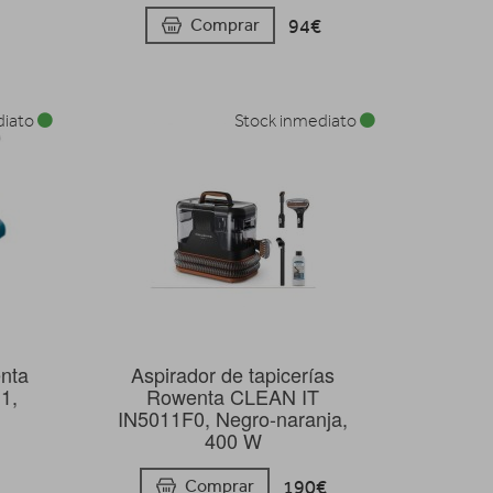
94€
Comprar
diato
Stock inmediato
nta
Aspirador de tapicerías
1,
Rowenta CLEAN IT
IN5011F0, Negro-naranja,
400 W
190€
Comprar