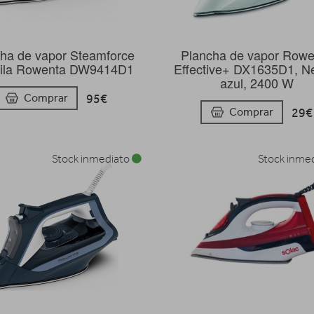
ha de vapor Steamforce
Plancha de vapor Rowe
 lila Rowenta DW9414D1
Effective+ DX1635D1, N
azul, 2400 W
95€
Comprar
29€
Comprar
Stock inmediato
Stock inme