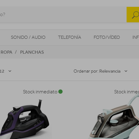
SONIDO / AUDIO
TELEFONÍA
FOTO/VÍDEO
IN
 ROPA
PLANCHAS
MOVILIDAD URBANA
NAVEGADORES GPS
CONSOLAS
12
Relevancia
Ordenar por:
Stock inmediato
Stock inme