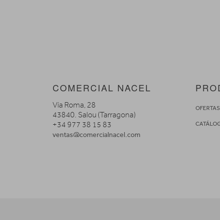
COMERCIAL NACEL
PRO
Vía Roma, 28
OFERTA
43840. Salou (Tarragona)
+34 977 38 15 83
CATÁLO
ventas@comercialnacel.com