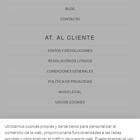
BLOG
CONTACTO
AT. AL CLIENTE
ENVÍOS Y DEVOLUCIONES
RESOLUCIÓN DE LITIGIOS
CONDICIONES GENERALES
POLÍTICA DE PRIVACIDAD
AVISO LEGAL
USO DE COOKIES
Utilizamos cookies propias y de terceros para personalizar el
contenido de la web, proporcionarle funcionalidades a las redes
sociales y para analizar el tráfico de nuestra web. Puede aceptar el uso