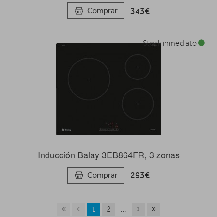
343€
Comprar
Stock inmediato
Inducción Balay 3EB864FR, 3 zonas
293€
Comprar
1
2
...