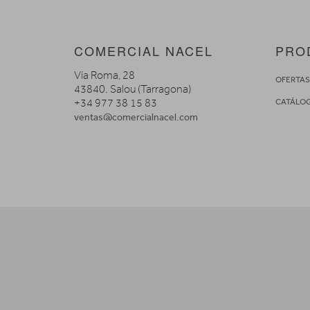
COMERCIAL NACEL
PRO
Vía Roma, 28
OFERTA
43840. Salou (Tarragona)
+34 977 38 15 83
CATÁLO
ventas@comercialnacel.com