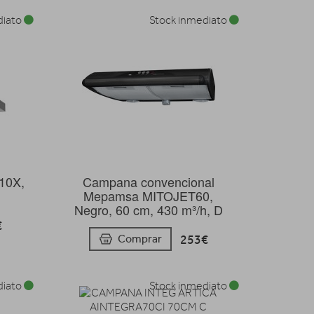
diato
Stock inmediato
10X,
Campana convencional
Mepamsa MITOJET60,
Negro, 60 cm, 430 m³/h, D
€
253€
Comprar
diato
Stock inmediato