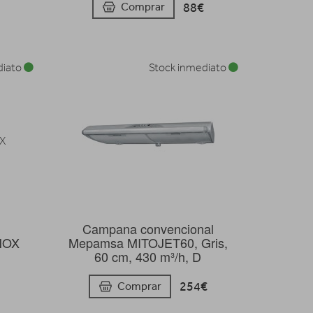
88€
Comprar
diato
Stock inmediato
Campana convencional
NOX
Mepamsa MITOJET60, Gris,
60 cm, 430 m³/h, D
254€
Comprar