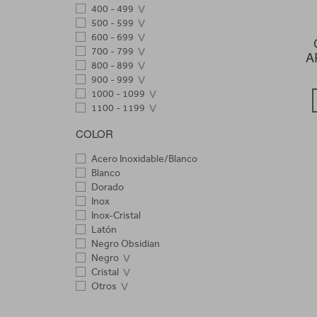
400 - 499
400 - 499
500 - 599
500 - 599
600 - 699
600 - 699
700 - 799
700 - 799
A
800 - 899
800 - 899
900 - 999
900 - 999
+1000
1000 - 1099
1100 - 1199
+1200
COLOR
Acero Inoxidable/Blanco
Blanco
Dorado
Inox
Inox-Cristal
Latón
Negro Obsidian
Negro
Cristal
Otros