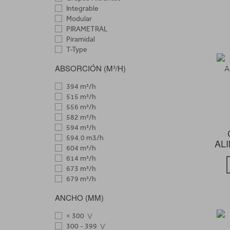
TEKA
Integrable
VITROKITCHEN
Modular
ZANUSSI
PIRAMETRAL
Piramidal
T-Type
Decorativa
ABSORCIÓN (M³/H)
394 m³/h
515 m³/h
556 m³/h
582 m³/h
594 m³/h
594.0 m3/h
ALI
604 m³/h
614 m³/h
673 m³/h
679 m³/h
699 m³/h
ANCHO (MM)
760,9 m³/h
100 - 299
< 300
300 - 399
300 - 399