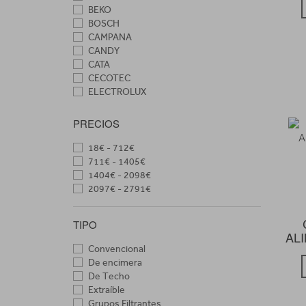
BEKO
BOSCH
CAMPANA
CANDY
CATA
CECOTEC
ELECTROLUX
FAGOR
FRANKE
PRECIOS
HAIER
HISENSE
18€ - 712€
HOOVER
711€ - 1405€
LG
1404€ - 2098€
MEIRELES
2097€ - 2791€
MEPAMSA
NEWAIR
TIPO
NODOR
ALI
ORBEGOZO
Convencional
PANDO
De encimera
SAMSUNG
De Techo
SIEMENS
Extraíble
SMEG
Grupos Filtrantes