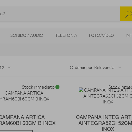
SONIDO / AUDIO
TELEFONÍA
FOTO/VÍDEO
IN
MOVILIDAD URBANA
NAVEGADORES GPS
CONSOLAS
12
Relevancia
Ordenar por:
Stock inmediato
Stock inme
CAMPANA ARTICA
CAMPANA INTEG ART
AM60BI 60CM B INOX
AINTEGRA52CI 52CM
INOX