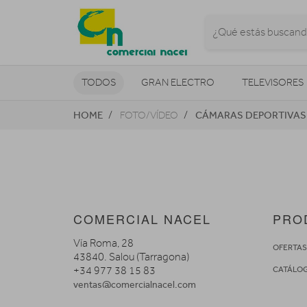
TODOS
GRAN ELECTRO
TELEVISORES
HOME
CÁMARAS DEPORTIVAS
FOTO/VÍDEO
CLIMATIZACIÓN Y CALEFACCIÓN
COMERCIAL NACEL
PRO
Vía Roma, 28
OFERTA
43840. Salou (Tarragona)
+34 977 38 15 83
CATÁLO
ventas@comercialnacel.com