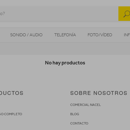
SONIDO / AUDIO
TELEFONÍA
FOTO/VÍDEO
IN
MOVILIDAD URBANA
NAVEGADORES GPS
CONSOLAS
No hay productos
DUCTOS
SOBRE NOSOTROS
S
COMERCIAL NACEL
GO COMPLETO
BLOG
CONTACTO