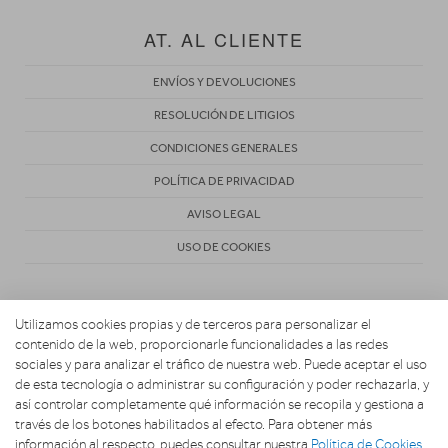
AT. AL CLIENTE
ENVÍOS Y DEVOLUCIONES
RESOLUCIÓN DE LITIGIOS
CONDICIONES GENERALES
POLÍTICA DE PRIVACIDAD
AVISO LEGAL
USO DE COOKIES
Utilizamos cookies propias y de terceros para personalizar el
contenido de la web, proporcionarle funcionalidades a las redes
sociales y para analizar el tráfico de nuestra web. Puede aceptar el uso
de esta tecnología o administrar su configuración y poder rechazarla, y
Copyright 2026. Comercial Nacel
así controlar completamente qué información se recopila y gestiona a
través de los botones habilitados al efecto. Para obtener más
información al respecto, puedes consultar nuestra
Política de Cookies
.