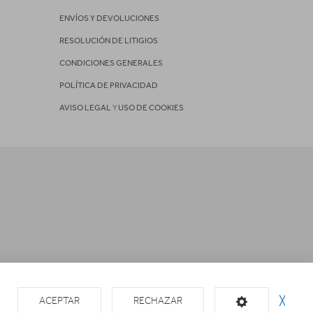
ENVÍOS Y DEVOLUCIONES
RESOLUCIÓN DE LITIGIOS
CONDICIONES GENERALES
POLÍTICA DE PRIVACIDAD
AVISO LEGAL
Y
USO DE COOKIES
ACEPTAR
RECHAZAR
╳