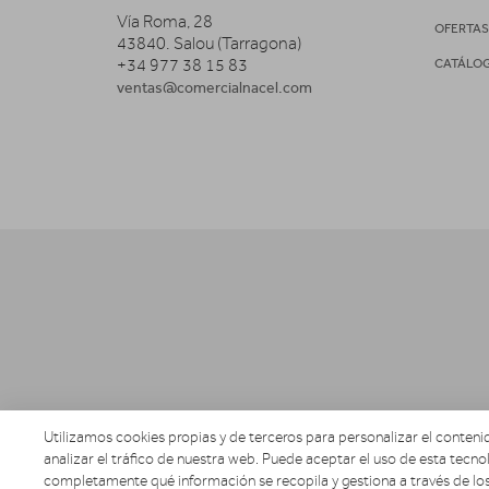
Vía Roma, 28
OFERTA
43840. Salou (Tarragona)
+34 977 38 15 83
CATÁLO
ventas@comercialnacel.com
Utilizamos cookies propias y de terceros para personalizar el contenid
analizar el tráfico de nuestra web. Puede aceptar el uso de esta tecnol
completamente qué información se recopila y gestiona a través de los