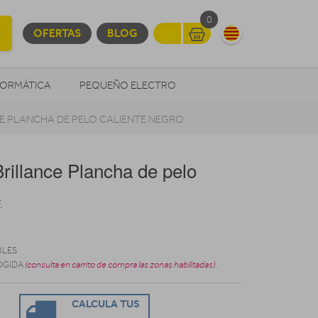
0
OFERTAS
BLOG
FORMÁTICA
PEQUEÑO ELECTRO
E PLANCHA DE PELO CALIENTE NEGRO
OTROS
rillance Plancha de pelo
.
BLES
OGIDA
(consulta en carrito de compra las zonas habilitadas)
.
CALCULA TUS