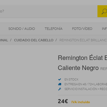
SONIDO / AUDIO
TELEFONÍA
FOTO/VÍDEO
IN
ONAL
CUIDADO DEL CABELLO
REMINGTON ÉCLAT BRILLANC
MOVILIDAD URBANA
NAVEGADORES GPS
CONSOLAS
Remington Éclat B
Caliente Negro
REF
EN STOCK
ENTREGA EN 48 / 72H LABORA
SERVICIO INSTALACIÓN + REC
24€
IVA incluido